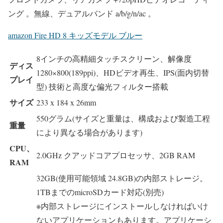
ング 。無線、デュアルバンド a/b/g/n/ac 。
amazon Fire HD 8 キッズモデル ブルー
8インチの高精細タッチスクリーン、解像度
ディス
1280×800(189ppi)、HDビデオ再生、IPS(面内切替
プレイ
型) 技術と高度な偏光フィルター搭載
サイズ
233 x 184 x 26mm
550グラム(サイズと重量は、構成および製造工程
重量
により異なる場合があります)
CPU、
2.0GHz クアッドコアプロセッサ、2GB RAM
RAM
32GB(使用可能領域 24.8GB)の内部ストレージ。
1TBまでのmicroSDカード対応(別売)
※内部ストレージにインストールしなければいけ
ないアプリケーションもあります。アプリケーシ