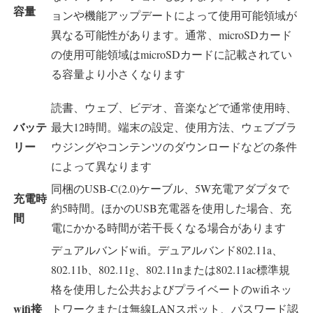
容量
ョンや機能アップデートによって使用可能領域が
異なる可能性があります。通常、microSDカード
の使用可能領域はmicroSDカードに記載されてい
る容量より小さくなります
読書、ウェブ、ビデオ、音楽などで通常使用時、
バッテ
最大12時間。端末の設定、使用方法、ウェブブラ
リー
ウジングやコンテンツのダウンロードなどの条件
によって異なります
同梱のUSB-C(2.0)ケーブル、5W充電アダプタで
充電時
約5時間。ほかのUSB充電器を使用した場合、充
間
電にかかる時間が若干長くなる場合があります
デュアルバンドwifi。デュアルバンド802.11a、
802.11b、802.11g、802.11nまたは802.11ac標準規
格を使用した公共およびプライベートのwifiネッ
wifi接
トワークまたは無線LANスポット、パスワード認