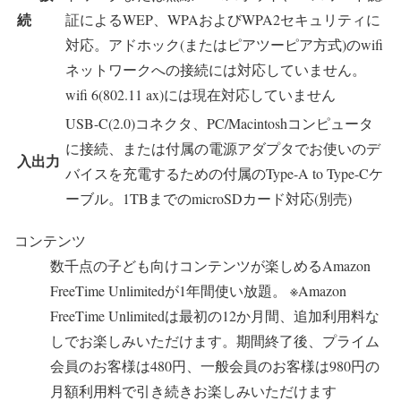
続
証によるWEP、WPAおよびWPA2セキュリティに
対応。アドホック(またはピアツーピア方式)のwifi
ネットワークへの接続には対応していません。
wifi 6(802.11 ax)には現在対応していません
USB-C(2.0)コネクタ、PC/Macintoshコンピュータ
に接続、または付属の電源アダプタでお使いのデ
入出力
バイスを充電するための付属のType-A to Type-Cケ
ーブル。1TBまでのmicroSDカード対応(別売)
コンテンツ
数千点の子ども向けコンテンツが楽しめるAmazon
FreeTime Unlimitedが1年間使い放題。 ※Amazon
FreeTime Unlimitedは最初の12か月間、追加利用料な
しでお楽しみいただけます。期間終了後、プライム
会員のお客様は480円、一般会員のお客様は980円の
月額利用料で引き続きお楽しみいただけます