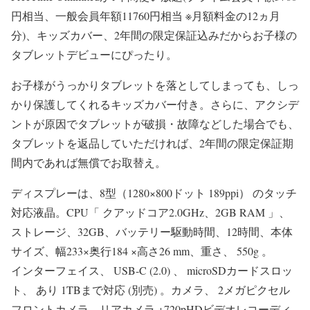
円相当、一般会員年額11760円相当 ※月額料金の12ヵ月
分)、キッズカバー、2年間の限定保証込みだからお子様の
タブレットデビューにぴったり。
お子様がうっかりタブレットを落としてしまっても、しっ
かり保護してくれるキッズカバー付き。さらに、アクシデ
ントが原因でタブレットが破損・故障などした場合でも、
タブレットを返品していただければ、2年間の限定保証期
間内であれば無償でお取替え。
ディスプレーは、8型（1280×800ドット 189ppi） のタッチ
対応液晶。CPU「 クアッドコア2.0GHz、2GB RAM 」、
ストレージ、32GB、バッテリー駆動時間、12時間、本体
サイズ、幅233×奥行184 ×高さ26 mm、重さ、 550g 。
インターフェイス、 USB-C (2.0) 、 microSDカードスロッ
ト、 あり 1TBまで対応 (別売) 。カメラ、 2メガピクセル
フロントカメラ、リアカメラ +720pHDビデオレコーディ