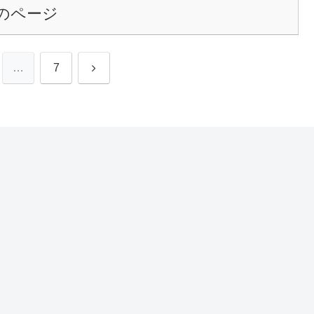
のページ
次
…
7
へ