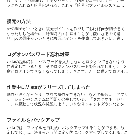
般」タブで「詳細設定」をクリック。「内容を暗号化して～」にチェ
ックを入れると暗号化される。これが「暗号化ファイルシステム
（EFS ）」機能。暗号化したユーザーであれば、通常は、ダブ...
復元の方法
pcの調子がいいときに復元ポイントを作成しておけばpcが調子悪く
なったりした場合に、好調時のpcに戻すことが可能になるので是
非、pcの調子がいいときに復元ポイントを作成しておきたい。復元
の方法は以下のとおり。「スタート」→｢コントーロールパ...
ログオンパスワード忘れ対策
vistaの起動時に、パスワードを入力しないとログオンできないよう
に設定しているとき、そのログオンパスワードを忘れてしまうと、2
度とログオンできなくなってしまう。そこで、万一に備えてログオン
パスワードをリセット（再設定）するための「パスワー...
作業中にVistaがフリーズしてしまった
動作が遅くなったり、マウス操作ができない…などの場合は、アプリ
ケーションやシステムに問題が発生している。「タスクマネージャ
ー」を起動して状況を確認しよう。いきなりシャットダウンなどをし
てしまうと不良セクタができてしまったりするので注意が必要...
ファイルをバックアップ
vistaでは、ファイルを自動的にバックアップすることができる。設
定しておけば、決まった時間に定期的にバックアップしてくれる。こ