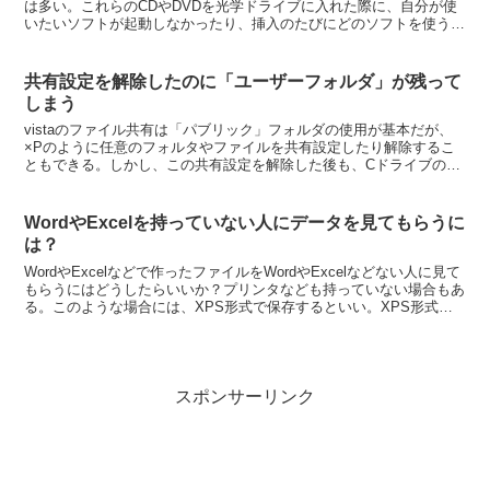
は多い。これらのCDやDVDを光学ドライブに入れた際に、自分が使
いたいソフトが起動しなかったり、挿入のたびにどのソフトを使うか
選択しなくてはいけない場合がある。都度、面倒に感...
共有設定を解除したのに「ユーザーフォルダ」が残って
しまう
vistaのファイル共有は「パブリック」フォルダの使用が基本だが、
×Pのように任意のフォルタやファイルを共有設定したり解除するこ
ともできる。しかし、この共有設定を解除した後も、Cドライブの直
下にある「Users（ユーザー）」フォルダ自体は共...
WordやExcelを持っていない人にデータを見てもらうに
は？
WordやExcelなどで作ったファイルをWordやExcelなどない人に見て
もらうにはどうしたらいいか？プリンタなども持っていない場合もあ
る。このような場合には、XPS形式で保存するといい。XPS形式と
いうのは、マイクロソフト社が開発した...
スポンサーリンク