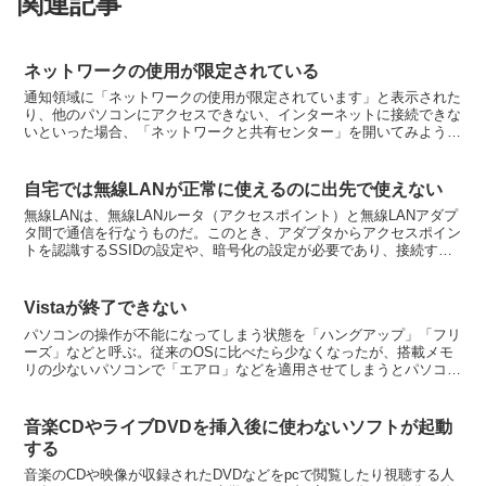
関連記事
ネットワークの使用が限定されている
通知領域に「ネットワークの使用が限定されています」と表示された
り、他のパソコンにアクセスできない、インターネットに接続できな
いといった場合、「ネットワークと共有センター」を開いてみよう。
マップでネットワーク名が識別されていないネットワーク」...
自宅では無線LANが正常に使えるのに出先で使えない
無線LANは、無線LANルータ（アクセスポイント）と無線LANアダプ
タ間で通信を行なうものだ。このとき、アダプタからアクセスポイン
トを認識するSSIDの設定や、暗号化の設定が必要であり、接続する
アクセスポイントが変われば当然、設定も変更しな...
Vistaが終了できない
パソコンの操作が不能になってしまう状態を「ハングアップ」「フリ
ーズ」などと呼ぶ。従来のOSに比べたら少なくなったが、搭載メモ
リの少ないパソコンで「エアロ」などを適用させてしまうとパソコン
が急激に重くなり動かなくなることも。しばらく様子を見て...
音楽CDやライブDVDを挿入後に使わないソフトが起動
する
音楽のCDや映像が収録されたDVDなどをpcで閲覧したり視聴する人