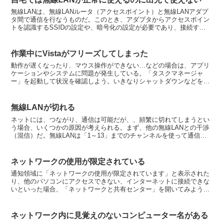
無線LANは、無線LANルータ（アクセスポイント）と無線LANアダプ
タ間で通信を行なうものだ。このとき、アダプタからアクセスポイン
トを認識するSSIDの設定や、暗号化の設定が必要であり、接続する
アクセスポイントが変われば当然、設定も変更しな...
作業中にVistaがフリーズしてしまった
動作が遅くなったり、マウス操作ができない…などの場合は、アプリ
ケーションやシステムに問題が発生している。「タスクマネージャ
ー」を起動して状況を確認しよう。いきなりシャットダウンなどをし
てしまうと不良セクタができてしまったりするので注意が必要...
無線LANが切れる
ネットには、つながり、通信は可能だが、、頻繁に切れてしまうとい
う場合、いくつかの原因が考えられる。まず、他の無線LANとの干渉
（混信）だ。無線LANは「1～13」までのチャンネルを使って通信す
るが、どのチャンネルを使うかは無線LANルータが...
ネットワークの使用が限定されている
通知領域に「ネットワークの使用が限定されています」と表示された
り、他のパソコンにアクセスできない、インターネットに接続できな
いといった場合、「ネットワークと共有センター」を開いてみよう。
マップでネットワーク名が識別されていないネットワーク」...
ネットワーク内に見覚えのないコンピューター名がある