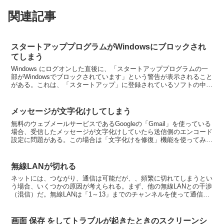
関連記事
スタートアッププログラムがWindowsにブロックされ
てしまう
Windows にログオンした直後に、「スタートアッププログラムの一
部がWindowsでブロックされています」という警告が表示されること
がある。これは、「スタートアップ」に登録されているソフトの中
に、ユーザーアカウント制御で制限されているソ...
メッセージが文字化けしてしまう
無料のウェブメールサービスであるGoogleの「Gmail」を使っている
場合、受信したメッセージが文字化けしていたら送信側のエンコード
設定に問題がある。この場合は「文字化けを修復」機能を使ってみる
といい。「受信トレイ」でメッセージをクリック...
無線LANが切れる
ネットには、つながり、通信は可能だが、、頻繁に切れてしまうとい
う場合、いくつかの原因が考えられる。まず、他の無線LANとの干渉
（混信）だ。無線LANは「1～13」までのチャンネルを使って通信す
るが、どのチャンネルを使うかは無線LANルータが...
画面 保存 をしてトラブルが起きたときのスクリーンシ