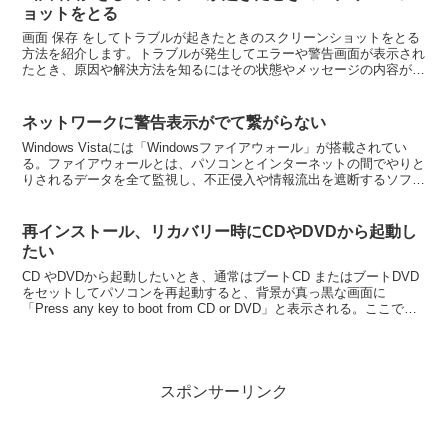
ョットをとる
画面 保存 をしてトラブルが起きたときのスクリーンショットをとる
方法を紹介します。トラブルが発生してエラーや警告画面が表示され
たとき、原因や解決方法を知るにはその状態やメッセージの内容が重
要になります。その上で対策をすると、早期解決につなが...
ネットワークに警告表示がでて繋がらない
Windows Vistaには「Windowsファイアウォール」が搭載されてい
る。ファイアウォールとは、パソコンとインターネットの間でやりと
りされるデータを全て監視し、不正侵入や情報流出を遮断するソフト
のこと。そのため、なんらかのソフトがイ...
再インストール、リカバリー時にCDやDVDから起動し
たい
CD やDVDから起動したいとき、通常はブートCD またはブートDVD
をセットしてパソコンを再起動すると、背景が真っ黒な画面に
「Press any key to boot from CD or DVD」と表示される。ここでキ
ーボードの何か...
スポンサーリンク