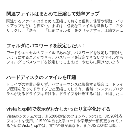
リについては、専用のアンインストールプログラムを利...
関連ファイルはまとめて圧縮して効率アップ
関連するファイルはまとめて圧縮しておくと便利。保管や移動、バッ
クアップなどにも役立つ。まずは、必要なファイルを選択して、右ク
リックし、「送る」→「圧縮フォルダ」をクリックする。圧縮フォル
ダには、最後に選択したファイルの名前が付けられる。編集...
フォルダにパスワードを設定したい！
ワードやエクセルのファイルであれば、パスワードを設定して開けな
いようにすることができる。パスワードを設定できないファイルでも
フォルダにパスワードを設定してしまえば、やたらに開けないように
することができる。フォルダにパスワードを設定するには、...
ハードディスクのファイルを圧縮
ドライブの容量が足りず、パフォーマンスに影響する場合は、ドライ
ブ圧縮を使ってドライブごと圧縮してしまう。当然、システムプログ
ラムがあるドライブは避ける。ドライブを圧縮するには、圧縮したい
ドライブのプロパティで「詳細設定」を行う。それから、圧...
vistaとxp間で表示がおかしかったり文字化けする
Vistaのシステムでは、JIS2004対応のフォンを、xpでは、JIS90対応
フォントを使用。JIS2004では文字コードや字形が一部変更されてい
るためにVistaとxpでは、文字の形が異なる。またJIS2004には既存