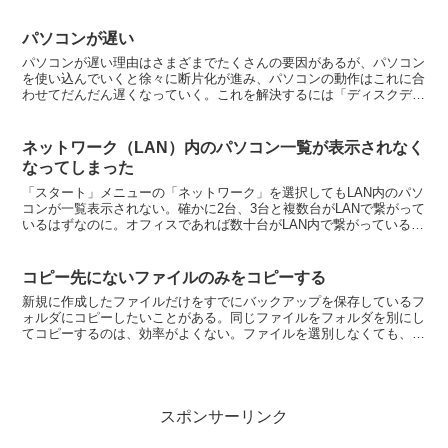
ルが存在する。XPの場合には、ここで「はい」をクリックする...
パソコンが遅い
パソコンが遅い理由はさまざまでたくさんの要因があるが、パソコン
を使い込んでいくと徐々に断片化が進み、パソコンの動作はこれに合
わせてだんだん遅くなっていく。これを解決するには「ディスクデフ
ラグツール」を実行すればよい。なお、XPではユーザーが...
ネットワーク（LAN）内のパソコン一覧が表示されなく
なってしまった
「スタート」メニューの「ネットワーク」を選択してもLAN内のパソ
コンが一覧表示されない。確かに2台、3台と複数台がLANで繋がって
いるはずなのに。オフィスであれば数十台がLAN内で繋がっている場
合もある。この場合、「ネットワーク検索とファイ...
コピー先にないファイルのみをコピーする
新規に作成したファイルだけをすでにバックアップを保存しているフ
ォルダにコピーしたいことがある。同じファイルをフォルダを別にし
てコピーするのは、効率がよくない。ファイルを選別しなくても、コ
ピー方法を選択する画面で設定を変更すればいい。フォルダ...
スポンサーリンク