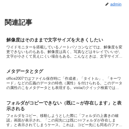
admin
関連記事
解像度はそのままで文字サイズを大きくしたい
ワイドモニターを搭載しているノートパソコンなどでは、解像度を変
更できないものもある。解像度は高く、写真などはキレイでいいが、
文字が小さくて見えにくい場合もある。こんなときは、文字サイズを
変更大きく表示するように変更するといい。 デスクトップ...
メタデータとタグ
office2007ではファイル保存時に「作成者」「タイトル」、「キーワ
ード」などの広義のデータの特色（属性）を付けられる。このデータ
の属性のこをメタデータとも表現する。vistaのクイック検索ではこ
のメタデータ（タグ）を使ってファイルを検...
フォルダがコピーできない（既に～が存在します」と表
示される
フォルダをコピー、移動しようとした際に「フォルダの上書きの確
認」画面が表示され、「この宛先には既に○○フォルダが存在しま
す」と表示されてしまうケース。これは、コピー先にも同名のファイ